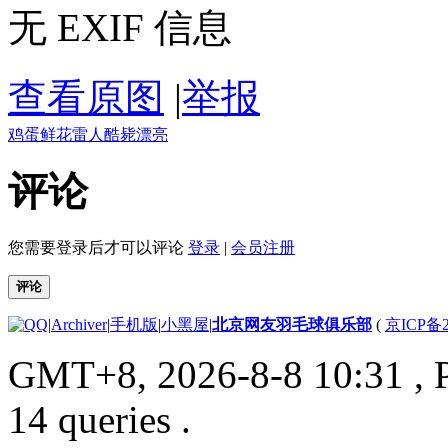
无 EXIF 信息
查看原图
|
举报
鸡蛋
鲜花
雷人
酷毙
漂亮
评论
您需要登录后才可以评论
登录
|
会员注册
评论
|
Archiver
|
手机版
|
小黑屋
|
北京网友羽毛球俱乐部
(
京ICP备2
GMT+8, 2026-8-8 10:31
, 
14 queries .