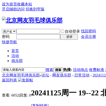
设为首页
收藏本站
开启辅助访问
切换到窄版
找回密码
自动登录
密码
会员注册
登录
快捷导航
首页
活动
俱乐部
搜索
热搜:
活动地点
收费标准
搜索
北京网友羽毛球俱乐部
»
论坛
›
网友俱乐部
›
日常活动
›
20241
返回列表
20241125周一 19-
查看:
6052
|
回复:
0
[复制链接]