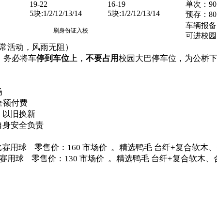
19-22
16-19
单次：90
5块:1/2/12/13/14
5块:1/2/12/13/14
预存：80
车辆报备
刷身份证入校
可进校园
日常活动，风雨无阻）
，务必将车
停到车位
上，
不要占用
校园大巴停车位，为公桥
场
全额付费
、以旧换新
自身安全负责
比赛用球 零售价：160 市场价 。精选鸭毛 台纤+复合软木
用球 零售价：130 市场价 。精选鸭毛 台纤+复合软木