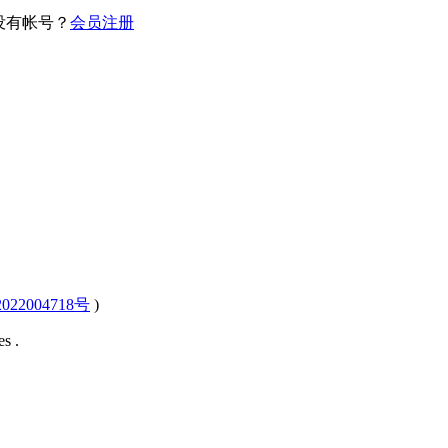
没有帐号？
会员注册
022004718号
)
s .