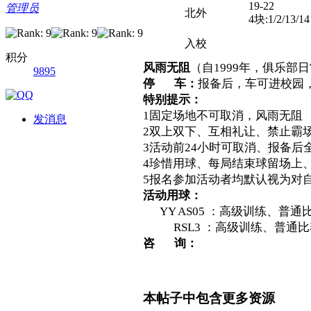
19-22
管理员
北外
4块:1/2/13/14
入校
积分
风雨无阻
（自1999年，俱乐部
9895
停 车：
报备后，车可进校园
特别提示：
1固定场地不可取消，风雨无阻
发消息
2双上双下、互相礼让、禁止霸
3活动前24小时可取消、报备后
4珍惜用球、每局结束球留场上
5报名参加活动者均默认视为对
活动用球：
YY AS05 ：高级训练、普通
RSL3 ：高级训练、普通比赛
咨 询
：
本帖子中包含更多资源