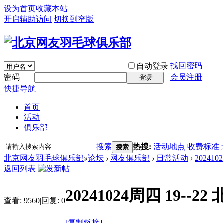
设为首页
收藏本站
开启辅助访问
切换到窄版
找回密码
自动登录
密码
会员注册
登录
快捷导航
首页
活动
俱乐部
搜索
热搜:
活动地点
收费标准
搜索
北京网友羽毛球俱乐部
»
论坛
›
网友俱乐部
›
日常活动
›
20241
返回列表
20241024周四 19-
查看:
9560
|
回复:
0
[复制链接]