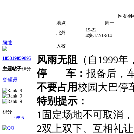
网友羽
地点
周一
19-22
北外
4块:1/2/13/14
阿维
入校
风雨无阻
（自1999
1853
1905
9895
主题
帖子
积分
停 车：
报备后，
管理员
不要占用
校园大巴停
特别提示：
1固定场地不可取消
积分
9895
2双上双下、互相礼